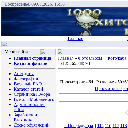
Воскресенье, 09.08.2026, 15:16
Главная
Меню сайта
Главная страница
Главная
»
Фотоальбом
»
Фотожаба
Каталог файлов
12125265548593
Анекдоты
Фотографии
Просмотров: 464 | Размеры: 450x690
Вкусный FAQ
Просмотреть фот
Каталог статей
Страничка Юмора
Всё для Мобильного
Администрация
сайта
Заработок и
Раскрутка
Доска объявлений
« Предыдущая
|
115
116
117
118