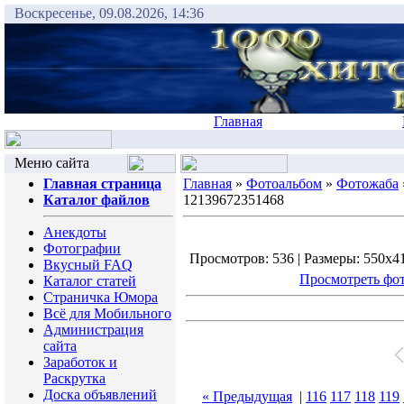
Воскресенье, 09.08.2026, 14:36
Главная
Меню сайта
Главная страница
Главная
»
Фотоальбом
»
Фотожаба
Каталог файлов
12139672351468
Анекдоты
Фотографии
Просмотров: 536 | Размеры: 550x413
Вкусный FAQ
Просмотреть фот
Каталог статей
Страничка Юмора
Всё для Мобильного
Администрация
сайта
Заработок и
Раскрутка
Доска объявлений
« Предыдущая
|
116
117
118
119