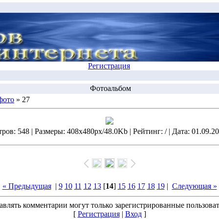
Регистрация
Фотоальбом
фото
» 27
ов: 548 | Размеры: 408x480px/48.0Kb | Рейтинг: / | Дата: 01.09.20
« Предыдущая
|
9
10
11
12
13
[
14
]
15
16
17
18
19
|
Следующая »
авлять комментарии могут только зарегистрированные пользоват
[
Регистрация
|
Вход
]