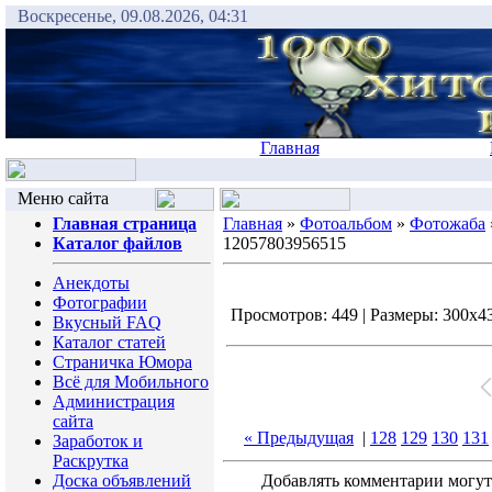
Воскресенье, 09.08.2026, 04:31
Главная
Меню сайта
Главная страница
Главная
»
Фотоальбом
»
Фотожаба
Каталог файлов
12057803956515
Анекдоты
Фотографии
Просмотров: 449 | Размеры: 300x430
Вкусный FAQ
Каталог статей
Страничка Юмора
Всё для Мобильного
Администрация
сайта
« Предыдущая
|
128
129
130
131
Заработок и
Раскрутка
Доска объявлений
Добавлять комментарии могут