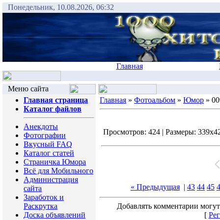
Понедельник, 10.08.2026, 06:32
Главная
Меню сайта
Главная страница
Главная
»
Фотоальбом
»
Юмор
» 00
Каталог файлов
Анекдоты
Просмотров: 424 | Размеры: 339x424
Фотографии
Вкусный FAQ
Каталог статей
Страничка Юмора
Всё для Мобильного
Администрация
« Предыдущая
|
43
44
45
сайта
Заработок и
Раскрутка
Добавлять комментарии могут
Доска объявлений
[
Рег