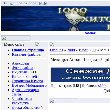
Четверг, 06.08.2026, 16:46
Главная
Меню сайта
Главная страница
Главная
»
2008
»
Июль
»
27
» Меня 
Каталог файлов
Меня прет Антон! Что делать? =)))
Анекдоты
Фотографии
Вкусный FAQ
Каталог статей
Страничка Юмора
Всё для Мобильного
Просмотров: 548 | Добавил:
s160
Администрация
Доб
сайта
Заработок и
Раскрутка
Доска объявлений