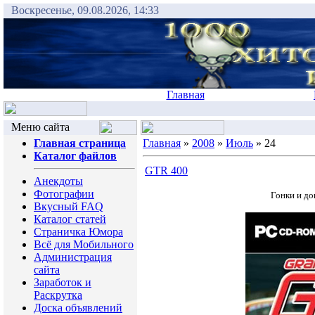
Воскресенье, 09.08.2026, 14:33
Главная
Меню сайта
Главная страница
Главная
»
2008
»
Июль
»
24
Каталог файлов
GTR 400
Анекдоты
Фотографии
Гонки и до
Вкусный FAQ
Каталог статей
Страничка Юмора
Всё для Мобильного
Администрация
сайта
Заработок и
Раскрутка
Доска объявлений