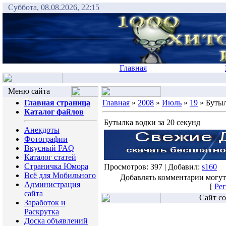
Суббота, 08.08.2026, 22:15
Главная
Меню сайта
Главная страница
Главная
»
2008
»
Июль
»
19
» Бутыл
Каталог файлов
Бутылка водки за 20 секунд
Анекдоты
Фотографии
Вкусный FAQ
Каталог статей
Страничка Юмора
Просмотров: 397 | Добавил:
s160
Всё для Мобильного
Добавлять комментарии могут
Администрация
[
Рег
сайта
Сайт со
Заработок и
Раскрутка
Доска объявлений