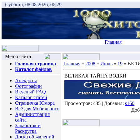
Суббота, 08.08.2026, 06:29
Главная
Меню сайта
Главная страница
Главная
»
2008
»
Июль
»
19
» ВЕЛ
Каталог файлов
ВЕЛИКАЯ ТАЙНА ВОДКИ
Анекдоты
Фотографии
Вкусный FAQ
Каталог статей
Страничка Юмора
Просмотров: 435 | Добавил:
s160
Всё для Мобильного
Доб
Администрация
сайта
Заработок и
Раскрутка
Доска объявлений