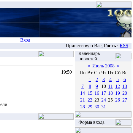
Вход
Приветствую Вас,
Гость
·
RSS
Календарь
новостей
«
Июль 2008
»
19:50
Пн
Вт
Ср
Чт
Пт
Сб
Вс
1
2
3
4
5
6
7
8
9
10
11
12
13
14
15
16
17
18
19
20
21
22
23
24
25
26
27
ели.
28
29
30
31
Форма входа