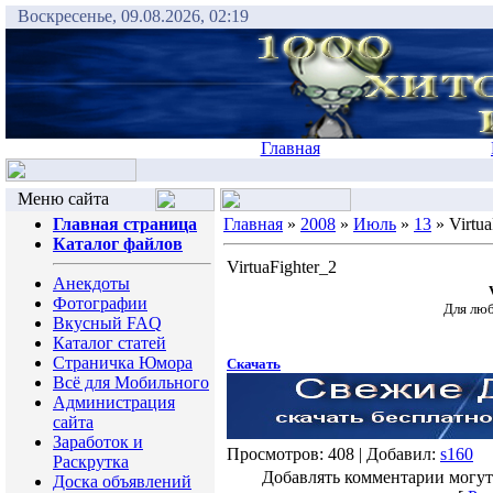
Воскресенье, 09.08.2026, 02:19
Главная
Меню сайта
Главная страница
Главная
»
2008
»
Июль
»
13
» Virtua
Каталог файлов
VirtuaFighter_2
Анекдоты
Фотографии
Для люб
Вкусный FAQ
Каталог статей
Страничка Юмора
Скачать
Всё для Мобильного
Администрация
сайта
Заработок и
Просмотров: 408 | Добавил:
s160
Раскрутка
Добавлять комментарии могут
Доска объявлений