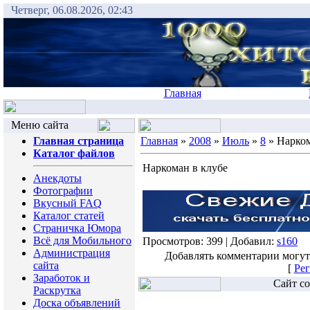
Четверг, 06.08.2026, 02:43
Главная
Меню сайта
Главная страница
Главная
»
2008
»
Июль
»
8
» Нарком
Каталог файлов
Наркоман в клубе
Анекдоты
Фотографии
Вкусный FAQ
Каталог статей
Страничка Юмора
Всё для Мобильного
Просмотров: 399 | Добавил:
s160
Администрация
Добавлять комментарии могут
сайта
[
Рег
Заработок и
Сайт со
Раскрутка
Доска объявлений