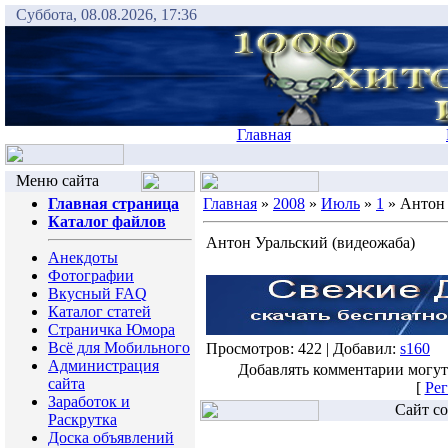
Суббота, 08.08.2026, 17:36
Главная
Меню сайта
Главная страница
Главная
»
2008
»
Июль
»
1
» Антон 
Каталог файлов
Антон Уральский (видеожаба)
Анекдоты
Фотографии
Вкусный FAQ
Каталог статей
Страничка Юмора
Всё для Мобильного
Просмотров: 422 | Добавил:
s160
Администрация
Добавлять комментарии могут
сайта
[
Рег
Заработок и
Сайт со
Раскрутка
Доска объявлений