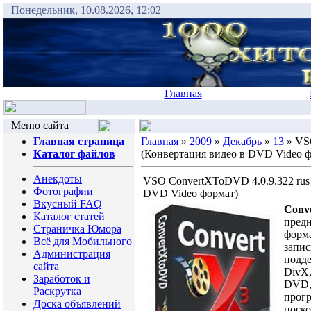
Понедельник, 10.08.2026, 12:02
Главная
Меню сайта
Главная страница
Главная
»
2009
»
Декабрь
»
13
» VS
Каталог файлов
(Конвертация видео в DVD Video 
Анекдоты
VSO ConvertXToDVD 4.0.9.322 rus
Фотографии
DVD Video формат)
Вкусный FAQ
Conv
Каталог статей
предн
Страничка Юмора
форм
Всё для Мобильного
запи
Администрация
подде
сайта
DivX
Заработок и
DVD, 
Раскрутка
прог
Доска объявлений
поско