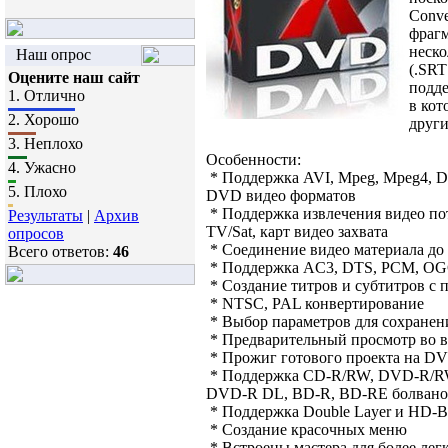
Conve
фрагм
неско
Наш опрос
(.SRT
Оцените наш сайт
подд
1.
Отлично
в кот
2.
Хорошо
други
3.
Неплохо
Особенности:
4.
Ужасно
* Поддержка AVI, Mpeg, Mpeg4,
5.
Плохо
DVD видео форматов
* Поддержка извлечения видео пот
Результаты
|
Архив
TV/Sat, карт видео захвата
опросов
* Соединение видео материала до
Всего ответов:
46
* Поддержка AC3, DTS, PCM, OGG
* Создание титров и субтитров с
* NTSC, PAL конвертирование
* Выбор параметров для сохранен
* Предварительный просмотр во 
* Прожиг готового проекта на D
* Поддержка CD-R/RW, DVD-R/
DVD-R DL, BD-R, BD-RE болвано
* Поддержка Double Layer и HD-B
* Создание красочных меню
* Встроены мастера для более лег