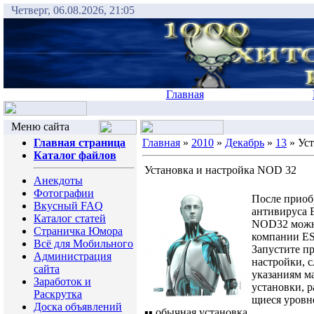
Четверг, 06.08.2026, 21:05
Главная
Меню сайта
Главная страница
Главная
»
2010
»
Декабрь
»
13
» Уст
Каталог файлов
Установка и настройка NOD 32
Анекдоты
Фотографии
После приоб
Вкусный FAQ
антивируса
Каталог статей
NOD32 можно
Страничка Юмора
компании E
Всё для Мобильного
Запустите п
Администрация
настройки, с
сайта
указаниям м
Заработок и
установки, 
Раскрутка
щиеся уровн
Доска объявлений
▪▪ обычная установка,