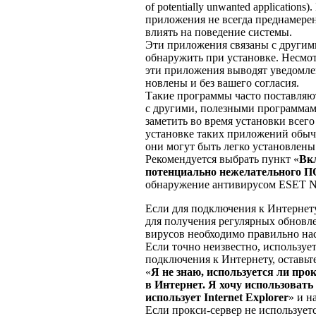
of potentially unwanted applicatio
приложения не всегда преднамере
влиять на поведение системы.
Эти приложения связаны с другим
обнаружить при установке. Несмот
эти приложения выводят уведомлен
новлены и без вашего согласия.
Такие программы часто поставляют
с другими, полезными программами
заметить во время установки всего
установке таких приложений обыч
они могут быть легко установлены 
Рекомендуется выбрать пункт «
Вк
потенциально нежелательного П
обнаружение антивирусом ESET N
Если для подключения к Интернет
для получения регулярных обновл
вирусов необходимо правильно нас
Если точно неизвестно, использует
подключения к Интернету, оставь
«
Я не знаю, используется ли про
в Интернет. Я хочу использовать
использует Internet Explorer
» и н
Если прокси-сервер не использует