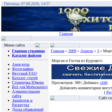
Пятница, 07.08.2026, 14:57
Главная
Меню сайта
Главная страница
Главная
»
2009
»
Апрель
»
3
» Морг
Каталог файлов
Морган и Гостья из Будущего
Анекдоты
Фотографии
Вкусный FAQ
Каталог статей
Страничка Юмора
Просмотров: 389 | Добавил:
s160
Всё для Мобильного
Добавлять комментарии могут
Администрация
[
Рег
сайта
Сайт со
Заработок и
Раскрутка
Доска объявлений