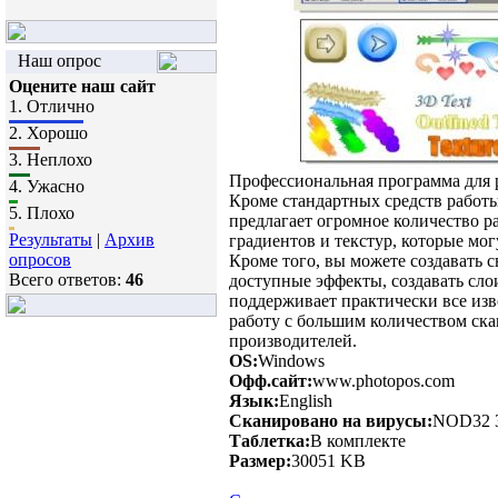
Наш опрос
Оцените наш сайт
1.
Отлично
2.
Хорошо
3.
Неплохо
Профессиональная программа для 
4.
Ужасно
Кроме стандартных средств работы 
5.
Плохо
предлагает огромное количество р
Результаты
|
Архив
градиентов и текстур, которые мо
опросов
Кроме того, вы можете создавать 
Всего ответов:
46
доступные эффекты, создавать слои
поддерживает практически все из
работу с большим количеством ск
производителей.
OS:
Windows
Офф.сайт:
www.photopos.com
Язык:
English
Сканировано на вирусы:
NOD32 3
Таблетка:
В комплекте
Размер:
30051 KB