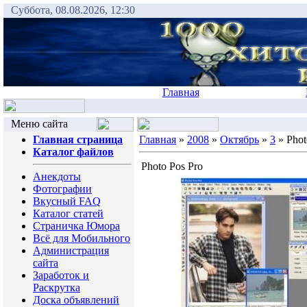
Суббота, 08.08.2026, 12:30
Главная
Меню сайта
Главная страница
Главная
»
2008
»
Октябрь
»
3
» Phot
Каталог файлов
Photo Pos Pro
Анекдоты
Фотографии
Вкусный FAQ
Каталог статей
Страничка Юмора
Всё для Мобильного
Администрация
сайта
Заработок и
Раскрутка
Доска объявлений