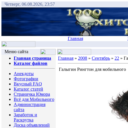
Четверг, 06.08.2026, 23:57
Главная
Меню сайта
Главная страница
Главная
»
2008
»
Сентябрь
»
22
» Г
Каталог файлов
Галыгин Рингтон для мобильного
Анекдоты
Фотографии
Вкусный FAQ
Каталог статей
Страничка Юмора
Всё для Мобильного
Администрация
сайта
Заработок и
Раскрутка
Доска объявлений