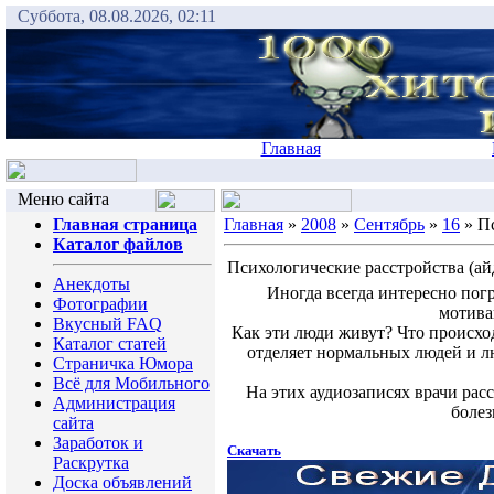
Суббота, 08.08.2026, 02:11
Главная
Меню сайта
Главная страница
Главная
»
2008
»
Сентябрь
»
16
» Пс
Каталог файлов
Психологические расстройства (ай
Анекдоты
Иногда всегда интересно пог
Фотографии
мотива
Вкусный FAQ
Как эти люди живут? Что происходи
Каталог статей
отделяет нормальных людей и л
Страничка Юмора
Всё для Мобильного
На этих аудиозаписях врачи ра
Администрация
болез
сайта
Заработок и
Скачать
Раскрутка
Доска объявлений