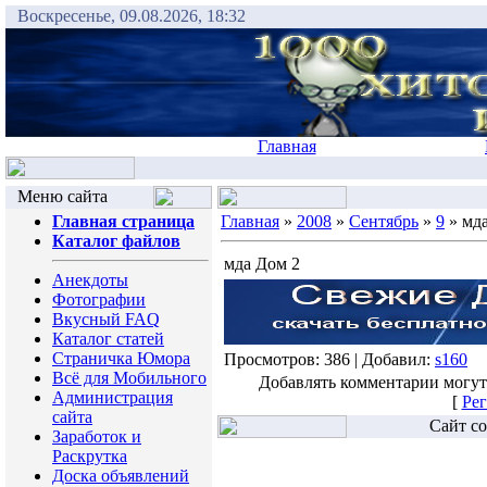
Воскресенье, 09.08.2026, 18:32
Главная
Меню сайта
Главная страница
Главная
»
2008
»
Сентябрь
»
9
» мд
Каталог файлов
мда Дом 2
Анекдоты
Фотографии
Вкусный FAQ
Каталог статей
Страничка Юмора
Просмотров: 386 | Добавил:
s160
Всё для Мобильного
Добавлять комментарии могут
Администрация
[
Рег
сайта
Сайт со
Заработок и
Раскрутка
Доска объявлений