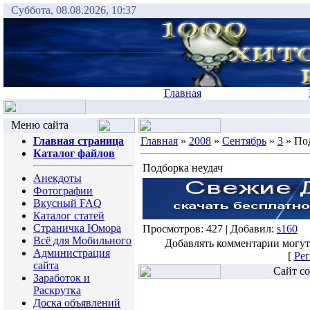
Суббота, 08.08.2026, 10:37
Главная
Меню сайта
Главная страница
Главная
»
2008
»
Сентябрь
»
3
» Под
Каталог файлов
Подборка неудач
Анекдоты
Фотографии
Вкусный FAQ
Каталог статей
Страничка Юмора
Просмотров: 427 | Добавил:
s160
Всё для Мобильного
Добавлять комментарии могут
Администрация
[
Рег
сайта
Сайт со
Заработок и
Раскрутка
Доска объявлений