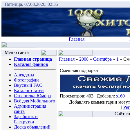
Пятница, 07.08.2026, 02:35
Главная
Меню сайта
Главная страница
Главная
»
2008
»
Сентябрь
»
1
» См
Каталог файлов
Смешная подборка
Анекдоты
Фотографии
Вкусный FAQ
Каталог статей
Страничка Юмора
Просмотров: 403 | Добавил:
s160
Всё для Мобильного
Добавлять комментарии могут
Администрация
[
Рег
сайта
Сайт со
Заработок и
Раскрутка
Доска объявлений