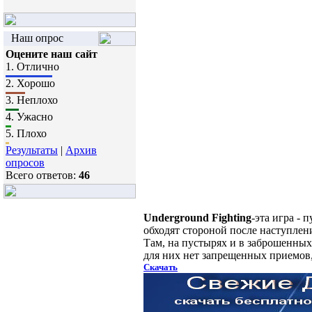
Наш опрос
Оцените наш сайт
1.
Отлично
2.
Хорошо
3.
Неплохо
4.
Ужасно
5.
Плохо
Результаты
|
Архив
опросов
Всего ответов:
46
Underground Fighting
-эта игра -
обходят стороной после наступлен
Там, на пустырях и в заброшенных
для них нет запрещенных приемов,
Скачать