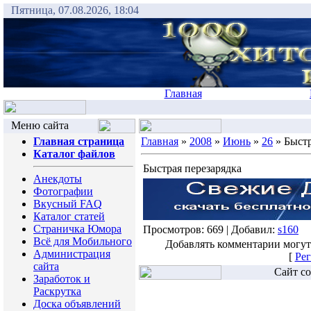
Пятница, 07.08.2026, 18:04
Главная
Меню сайта
Главная страница
Главная
»
2008
»
Июнь
»
26
» Быстр
Каталог файлов
Быстрая перезарядка
Анекдоты
Фотографии
Вкусный FAQ
Каталог статей
Страничка Юмора
Просмотров: 669 | Добавил:
s160
Всё для Мобильного
Добавлять комментарии могут
Администрация
[
Рег
сайта
Сайт со
Заработок и
Раскрутка
Доска объявлений