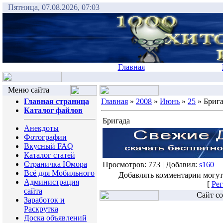
Пятница, 07.08.2026, 07:03
Главная
Меню сайта
Главная страница
Главная
»
2008
»
Июнь
»
25
» Бриг
Каталог файлов
Бригада
Анекдоты
Фотографии
Вкусный FAQ
Каталог статей
Страничка Юмора
Просмотров: 773 | Добавил:
s160
Всё для Мобильного
Добавлять комментарии могут
Администрация
[
Рег
сайта
Сайт со
Заработок и
Раскрутка
Доска объявлений