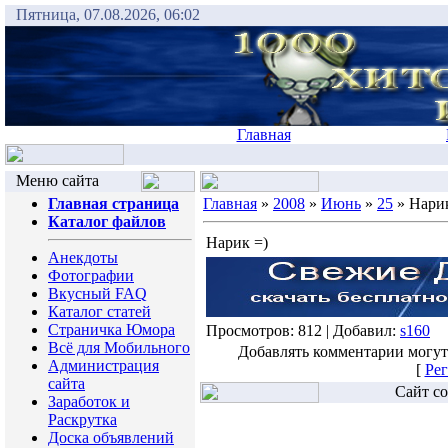
Пятница, 07.08.2026, 06:02
Главная
Меню сайта
Главная страница
Главная
»
2008
»
Июнь
»
25
» Нарик
Каталог файлов
Нарик =)
Анекдоты
Фотографии
Вкусный FAQ
Каталог статей
Страничка Юмора
Просмотров: 812 | Добавил:
s160
Всё для Мобильного
Добавлять комментарии могут
Администрация
[
Рег
сайта
Сайт со
Заработок и
Раскрутка
Доска объявлений